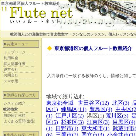
東京都港区個人フルート教室紹介
教師個人との直接契約で音楽教室マージンなしのレッスン。個人レッスンな
■ 共通メニュー
◆
東京都港区の個人フルート教室紹介
トップページ
利用料金
個人情報保護
運営会社
お問合せ
入力条件に一致する教師のうち、情報公開し
スマホ用
■ 教師をお探しの方
地域で絞り込む
東京都全域
世田谷区(12)
北区(3)
品
システム紹介
区(1)
練馬区(11)
豊島区(4)
中央区(2
教師検索
(1)
江戸川区(2)
港区(1)
荒川区(3)
足
教師紹介依頼
よくある質問(生徒)
区(5)
杉並区(3)
江東区(3)
目黒区(4)
(1)
日野市(1)
東大和市(1)
武蔵野市(
(6)
三鷹市(2)
国立市(3)
小金井市(1)
■ 生徒をお探しの方