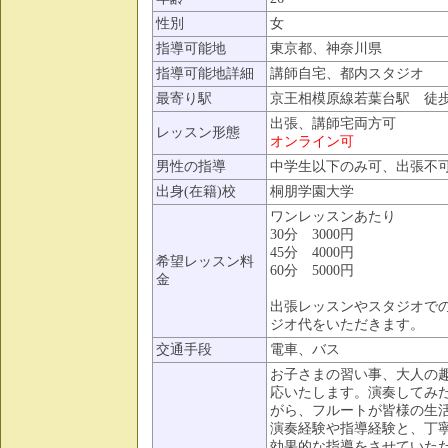
性別
女
指導可能地
東京都、神奈川県
指導可能地詳細
講師自宅、都内スタジオ
最寄り駅
京王相模原線若葉台駅 徒歩
出張、講師宅両方可
レッスン形態
オンライン可
男性の指導
中学生以下のみ可、出張不
出身(在籍)校
桐朋学園大学
ワンレッスンあたり
30分 3000円
45分 4000円
希望レッスン料
60分 5000円
金
出張レッスンやスタジオで
ジオ代をいただきます。
交通手段
電車、バス
お子さまの習い事、大人の
応いたします。演奏してみ
がら、フルートが皆様の生
演奏経験や指導経験と、丁
効果的な指導をさせていた