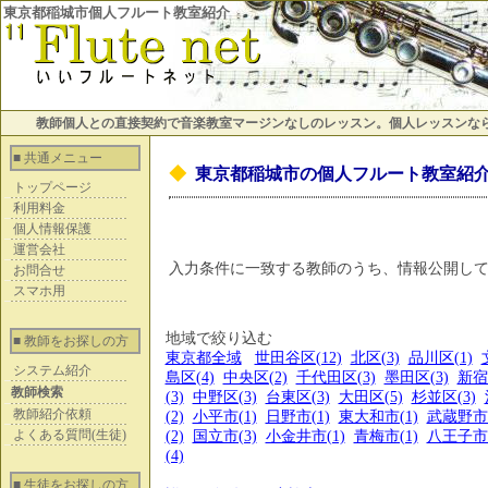
東京都稲城市個人フルート教室紹介
教師個人との直接契約で音楽教室マージンなしのレッスン。個人レッスンな
■ 共通メニュー
◆
東京都稲城市の個人フルート教室紹
トップページ
利用料金
個人情報保護
運営会社
入力条件に一致する教師のうち、情報公開し
お問合せ
スマホ用
地域で絞り込む
■ 教師をお探しの方
東京都全域
世田谷区(12)
北区(3)
品川区(1)
システム紹介
島区(4)
中央区(2)
千代田区(3)
墨田区(3)
新宿
教師検索
(3)
中野区(3)
台東区(3)
大田区(5)
杉並区(3)
教師紹介依頼
(2)
小平市(1)
日野市(1)
東大和市(1)
武蔵野市(
よくある質問(生徒)
(2)
国立市(3)
小金井市(1)
青梅市(1)
八王子市(
(4)
■ 生徒をお探しの方