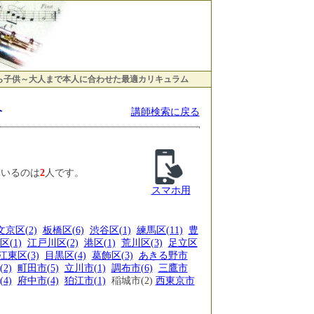
ら子供～大人まで本人に合わせた最適カリキュラム
介
講師検索に戻る
ているのは
2
人です。
スマホ用
文京区(2)
板橋区(6)
渋谷区(1)
練馬区(11)
豊
区(1)
江戸川区(2)
港区(1)
荒川区(3)
足立区
江東区(3)
目黒区(4)
葛飾区(3)
あきる野市
2)
町田市(5)
立川市(1)
調布市(6)
三鷹市
4)
府中市(4)
狛江市(1)
稲城市(2)
西東京市