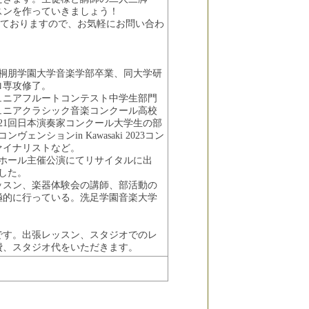
スンを作っていきましょう！
っておりますので、お気軽にお問い合わ
。桐朋学園大学音楽学部卒業、同大学研
ロ専攻修了。
ュニアフルートコンテスト中学生部門
ュニアクラシック音楽コンクール高校
21回日本演奏家コンクール大学生の部
ェンションin Kawasaki 2023コン
ァイナリストなど。
ラザホール主催公演にてリサイタルに出
博した。
ッスン、楽器体験会の講師、部活動の
極的に行っている。洗足学園音楽大学
です。出張レッスン、スタジオでのレ
費、スタジオ代をいただきます。