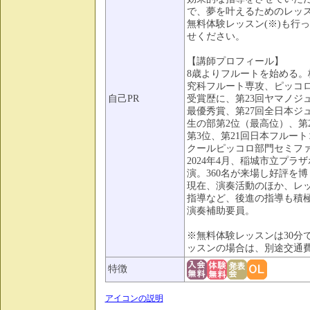
で、夢を叶えるためのレッ
無料体験レッスン(※)も行
せください。
【講師プロフィール】
8歳よりフルートを始める
究科フルート専攻、ピッコ
自己PR
受賞歴に、第23回ヤマノジ
最優秀賞、第27回全日本ジ
生の部第2位（最高位）、第
第3位、第21回日本フルートコンヴ
クールピッコロ部門セミフ
2024年4月、稲城市立プ
演。360名が来場し好評を
現在、演奏活動のほか、レ
指導など、後進の指導も積
演奏補助要員。
※無料体験レッスンは30分
ッスンの場合は、別途交通
特徴
アイコンの説明