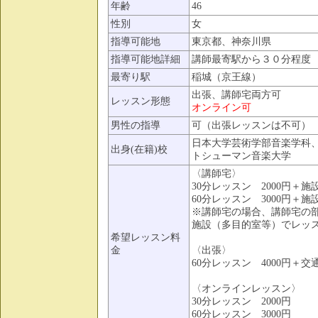
年齢
46
性別
女
指導可能地
東京都、神奈川県
指導可能地詳細
講師最寄駅から３０分程度
最寄り駅
稲城（京王線）
出張、講師宅両方可
レッスン形態
オンライン可
男性の指導
可（出張レッスンは不可）
日本大学芸術学部音楽学科
出身(在籍)校
トシューマン音楽大学
〈講師宅〉
30分レッスン 2000円＋施設
60分レッスン 3000円＋施設
※講師宅の場合、講師宅の
施設（多目的室等）でレッ
希望レッスン料
金
〈出張〉
60分レッスン 4000円＋交
〈オンラインレッスン〉
30分レッスン 2000円
60分レッスン 3000円