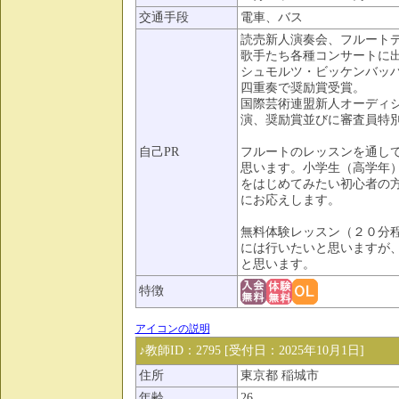
交通手段
電車、バス
読売新人演奏会、フルート
歌手たち各種コンサートに
シュモルツ・ビッケンバッ
四重奏で奨励賞受賞。
国際芸術連盟新人オーディ
演、奨励賞並びに審査員特
自己PR
フルートのレッスンを通し
思います。小学生（高学年
をはじめてみたい初心者の
にお応えします。
無料体験レッスン（２０分
には行いたいと思いますが
と思います。
特徴
アイコンの説明
♪教師ID：2795 [受付日：2025年10月1日]
住所
東京都 稲城市
年齢
26