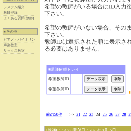
希望の教師がいる場合はID入力
システム紹介
下さい。
教師登録
よくある質問(教師)
希望の教師がいない場合、その
■ その他
下さい。
ピアノ・バイオリン
教師IDは選択された順に表示さ
声楽教室
る必要はありません。
サックス教室
■講師依頼トレイ
希望教師ID
希望教師ID
24
前の50件
>>
21
22
23
25
26
27
28
2
♪教師ID：438 [受付日：2025年8月15日]