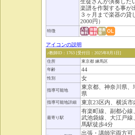
生徒さんが演奏した
楽譜を作製する事が
３ヶ月まで楽器の貸
2000円）
特徴
アイコンの説明
♪教師ID：1763 [受付日：2025年8月1日]
住所
東京都 練馬区
44
年齢
女
性別
東京都、神奈川県、
指導可能地
県
東京23区内、横浜市
指導可能地詳細
有楽町線、副都心線
武池袋線、大江戸線
最寄り駅
馬駅徒歩4分
出張・講師宅両方可