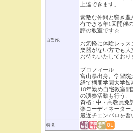
上達できます。
素敵な仲間と響き豊
有できる年1回開催
評の教室です☆
自己PR
お気軽に体験レッス
楽器がない方でも大
お待ちいたしており
プロフィール
富山県出身。学習院
経て桐朋学園大学短
18年勤め自宅教室
の演奏活動も行う。
資格 : 中・高教員
楽コーディネーター
最近チェンバロを習
特徴