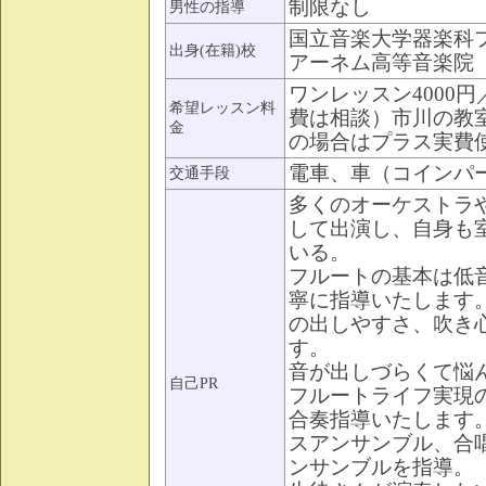
制限なし
男性の指導
国立音楽大学器楽科
出身(在籍)校
アーネム高等音楽
ワンレッスン4000
希望レッスン料
費は相談）市川の教
金
の場合はプラス実費使
電車、車（コインパ
交通手段
多くのオーケストラ
して出演し、自身も
いる。
フルートの基本は低
寧に指導いたします
の出しやすさ、吹き
す。
音が出しづらくて悩
自己PR
フルートライフ実現
合奏指導いたします
スアンサンブル、合
ンサンブルを指導。