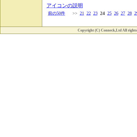
アイコンの説明
24
前の50件
>>
21
22
23
25
26
27
28
2
Copyright (C) Conneck,Ltd All rights