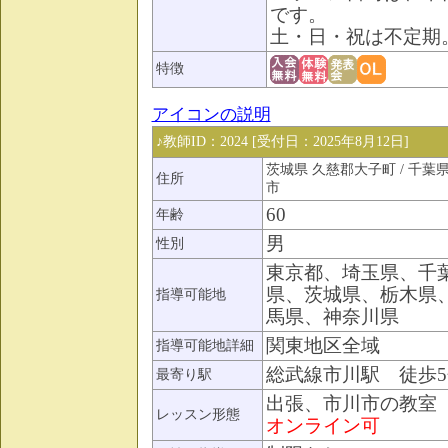
です。
土・日・祝は不定期
特徴
アイコンの説明
♪教師ID：2024 [受付日：2025年8月12日]
茨城県 久慈郡大子町 / 千葉
住所
市
60
年齢
男
性別
東京都、埼玉県、千
県、茨城県、栃木県
指導可能地
馬県、神奈川県
関東地区全域
指導可能地詳細
総武線市川駅 徒歩5
最寄り駅
出張、市川市の教室
レッスン形態
オンライン可