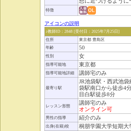
想に近づけるように
特徴
アイコンの説明
♪教師ID：2848 [受付日：2025年7月25日]
住所
東京都 豊島区
50
年齢
女
性別
東京都
指導可能地
講師宅のみ
指導可能地詳細
JR池袋駅・西武池袋
袋駅南口から徒歩4分
最寄り駅
目白駅徒歩8分
講師宅のみ
レッスン形態
オンライン可
紹介のみ
男性の指導
桐朋学園大学短期大
出身(在籍)校