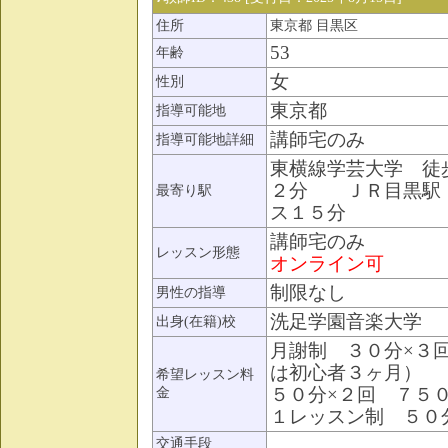
住所
東京都 目黒区
53
年齢
女
性別
東京都
指導可能地
講師宅のみ
指導可能地詳細
東横線学芸大学 徒
２分 ＪＲ目黒駅
最寄り駅
ス１５分
講師宅のみ
レッスン形態
オンライン可
制限なし
男性の指導
洗足学園音楽大学
出身(在籍)校
月謝制 ３０分×３
は初心者３ヶ月）
希望レッスン料
５０分×２回 ７５
金
１レッスン制 ５０
交通手段