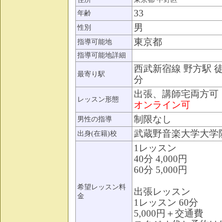
33
年齢
男
性別
東京都
指導可能地
指導可能地詳細
西武新宿線 野方駅 徒
最寄り駅
分
出張、講師宅両方可
レッスン形態
オンライン可
制限なし
男性の指導
武蔵野音楽大学大学
出身(在籍)校
1レッスン
40分 4,000円
60分 5,000円
希望レッスン料
出張レッスン
金
1レッスン 60分
5,000円＋交通費