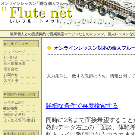
オンラインレッスン可能な個人フルート教室紹介
教師個人との直接契約で音楽教室マージンなしのレッスン。個人レッスンな
■ 共通メニュー
◆
オンラインレッスン対応の個人フル
トップページ
利用料金
個人情報保護
運営会社
お問合せ
入力条件に一致する教師のうち、情報公開し
スマホ用
■ 教師をお探しの方
システム紹介
詳細な条件で再度検索する
教師検索
教師紹介依頼
同時に2名まで面接希望すること
よくある質問(生徒)
教師データ右上の「面談、体験
頼トレイに教師IDが入力されま
■ 生徒をお探しの方