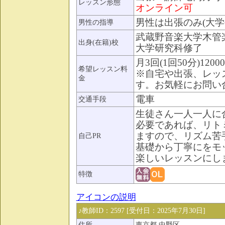
レッスン形態
オンライン可
男性は出張のみ(大学
男性の指導
武蔵野音楽大学木管
出身(在籍)校
大学研究科修了
月3回(1回50分)1200
希望レッスン料
※自宅や出張、レッ
金
す。お気軽にお問い
電車
交通手段
生徒さん一人一人に
必要であれば、リト
ますので、リズム苦
自己PR
基礎から丁寧にをモ
楽しいレッスンにし
特徴
アイコンの説明
♪教師ID：2597 [受付日：2025年7月30日]
住所
東京都 中野区