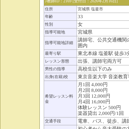
♪教師ID：2169 [受付日：2026年2月16日]
住所
宮城県 塩釜市
33
年齢
女
性別
宮城県
指導可能地
講師宅、公共交通機関
指導可能地詳細
囲内
東北本線 塩釜駅 徒歩3
最寄り駅
出張、講師宅両方可
レッスン形態
高校生以下のみ
男性の指導
東京音楽大学 音楽教育
出身(在籍)校
月1回 4,000円
月2回 8,000円
月3回 12,000円
希望レッスン料
月4回 16,000円
金
体験レッスン 500円
楽器貸出 2,000円/1回
電車、バス、徒歩、講
交通手段
初心者から音大受験の