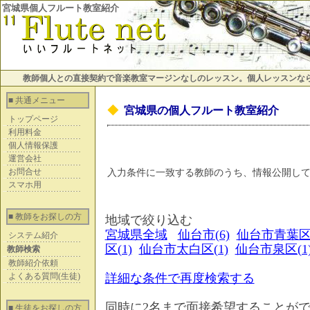
宮城県個人フルート教室紹介
教師個人との直接契約で音楽教室マージンなしのレッスン。個人レッスンな
■ 共通メニュー
◆
宮城県の個人フルート教室紹介
トップページ
利用料金
個人情報保護
運営会社
お問合せ
入力条件に一致する教師のうち、情報公開し
スマホ用
■ 教師をお探しの方
地域で絞り込む
宮城県全域
仙台市(6)
仙台市青葉区(
システム紹介
区(1)
仙台市太白区(1)
仙台市泉区(1
教師検索
教師紹介依頼
よくある質問(生徒)
詳細な条件で再度検索する
同時に2名まで面接希望することが
■ 生徒をお探しの方