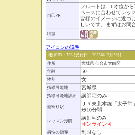
フルートは、6才位か
ペースに合わせてレッ
自己PR
皆様のイメージに近づ
しいです。まずはお問
特徴
アイコンの説明
♪教師ID：763 [受付日：2025年12月3日]
住所
宮城県 仙台市太白区
50
年齢
女
性別
宮城県
指導可能地
講師宅のみ
指導可能地詳細
ＪＲ東北本線「太子堂
最寄り駅
歩10分弱
講師宅のみ
レッスン形態
オンライン可
制限なし
男性の指導