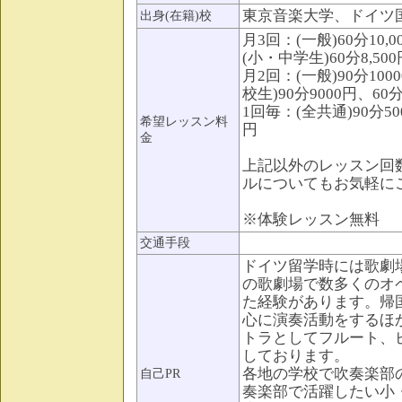
東京音楽大学、ドイツ
出身(在籍)校
月3回：(一般)60分10,0
(小・中学生)60分8,500
月2回：(一般)90分100
校生)90分9000円、60分
1回毎：(全共通)90分500
希望レッスン料
円
金
上記以外のレッスン回
ルについてもお気軽に
※体験レッスン無料
交通手段
ドイツ留学時には歌劇
の歌劇場で数多くのオ
た経験があります。帰
心に演奏活動をするほ
トラとしてフルート、
しております。
各地の学校で吹奏楽部
自己PR
奏楽部で活躍したい小