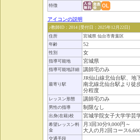
特徴
アイコンの説明
♪教師ID：2014 [受付日：2025年12月22日]
住所
宮城県 仙台市青葉区
52
年齢
女
性別
宮城県
指導可能地
講師宅のみ
指導可能地詳細
JR仙山線北仙台駅、地
南北線北仙台駅より徒歩
最寄り駅
分程度
講師宅のみ
レッスン形態
制限なし
男性の指導
宮城学院女子大学学芸
出身(在籍)校
月3回30分9,000円～
希望レッスン料
大人の月2回コース6,60
金
交通手段